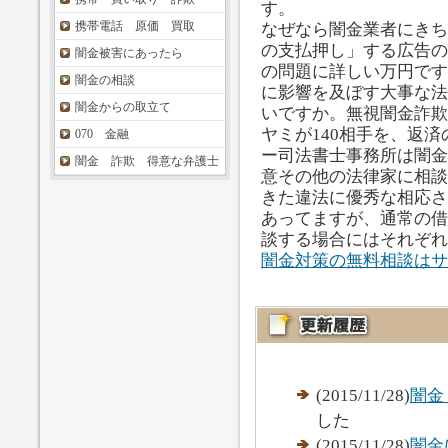
す。
携帯電話 原価 買取
なぜなら闇金業者にきち
の支払押し」する広告の
闇金被害にあったら
の問題に詳しい万円です
闇金の相談
に影響を及ぼす大事な法
闇金からの取立て
いですか。無視闇金詐欺
ヤミが140相手を、返
070 金融
ー司法書士事務所は闇金
闇金 詐欺 得意な弁護士
意その他の法律家に相談
きた違法に優秀な相応さ
あってますが、通常の借
談する場合にはそれぞれ
闇金対策の無料相談はサ
(2015/11/28)
闇金
した
(2015/11/28)
闇金