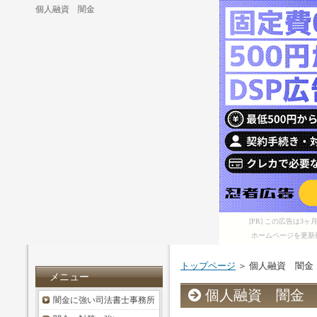
個人融資 闇金
[PR] この広告は
ホームページを更新
トップページ
＞ 個人融資 闇金
メニュー
個人融資 闇金
闇金に強い司法書士事務所