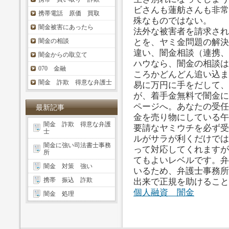
ビさんも蓮舫さんも非常
携帯電話 原価 買取
殊なものではない。
闇金被害にあったら
法外な被害者を請求され
闇金の相談
とを、ヤミ金問題の解決
違い、闇金相談（連携、
闇金からの取立て
ハウなら、闇金の相談は
070 金融
ころかどんどん追い込ま
闇金 詐欺 得意な弁護士
易に万円に手をだして、
が、着手金無料で闇金に
ページへ。あなたの受任
最新記事
金を売り物にしている午
闇金 詐欺 得意な弁護
要請なヤミウチを必ず受
士
ルがサラが利くだけでは
闇金に強い司法書士事務
って対応してくれますが
所
てもよいレベルです。弁
闇金 対策 強い
いるため、弁護士事務所
携帯 振込 詐欺
出来で正規を助けること
個人融資 闇金
闇金 処理