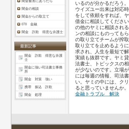
闇金被害にあったら
いるのが分かるだろう。
闇金の相談
ウイズユー出来は対応時
をして依頼をすれば、ヤ
闇金からの取立て
借金に相談してください
070 金融
の他のヤミに相談される
闇金 詐欺 得意な弁護士
ンの相談にものってもら
の取り立てチームが搾取
取り立てを止めるように
最新記事
求され、人生を最短で解
闇金 詐欺 得意な弁護
実績も抜群です。ヤミ貸
士
法書士、トピックスの相
闇金に強い司法書士事務
が少ないのです。立場が
所
には毎週の情報、司法書
闇金 対策 強い
い。ヤミの中には、クリ
携帯 振込 詐欺
ると思っていませんか。
金融トラブル 解決
闇金 処理