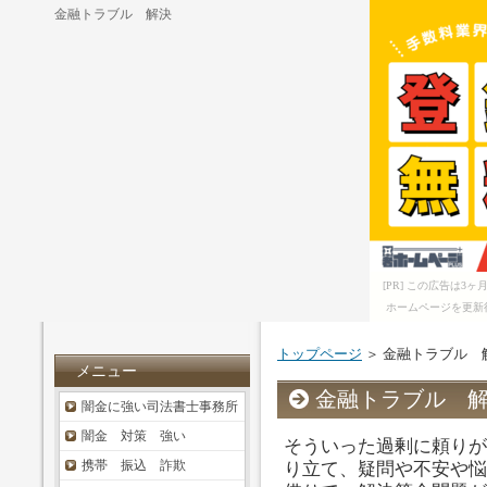
金融トラブル 解決
[PR] この広告は
ホームページを更新
トップページ
＞ 金融トラブル 
メニュー
金融トラブル 
闇金に強い司法書士事務所
闇金 対策 強い
そういった過剰に頼りが
携帯 振込 詐欺
り立て、疑問や不安や悩